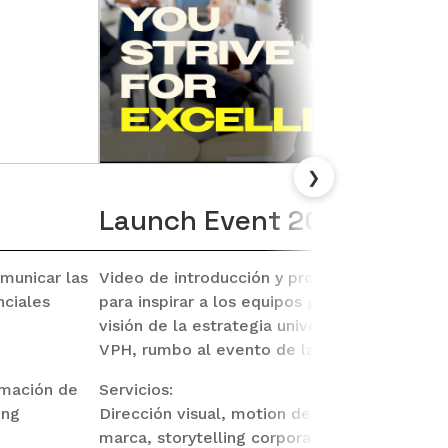
❯
Launch Event 2025
municar las
Video de
introducción y promoción interna
d
nciales
para inspirar a los equipos
globales y comuni
visión de la
estrategia universal de prevenci
VPH, rumbo al evento de lanzamiento
2025.
imación de
Servicios:
ing
Dirección visual, motion design 2D, animaci
marca, storytelling corporativo, edición y