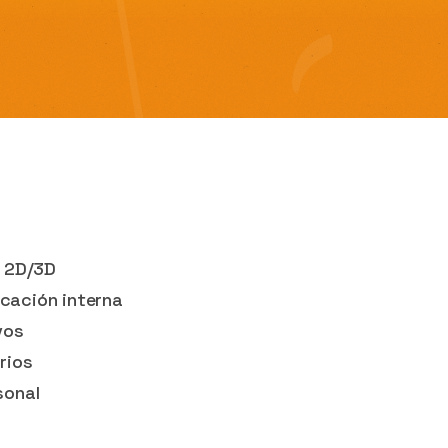
n 2D/3D
cación interna
vos
rios
sonal
s