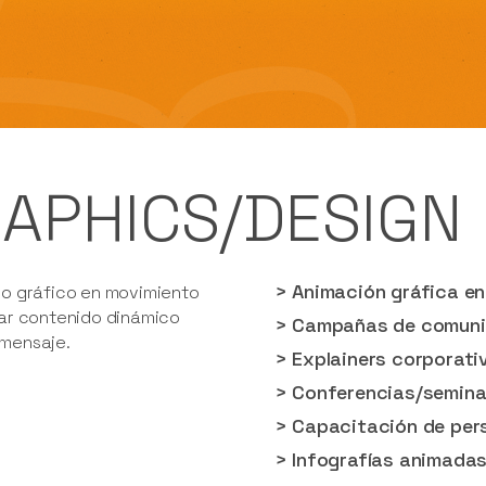
APHICS/DESIGN
> Animación gráfica e
ño gráfico en movimiento
ear contenido dinámico
> Campañas de comuni
 mensaje.
> Explainers corporati
> Conferencias/semina
> Capacitación de per
> Infografías animada