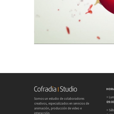
HORA
> Lun
Somos un estudio de colaboradores
09:0
creativos, especializados en servicios de
animación, producción de video e
> Sá
interacción.